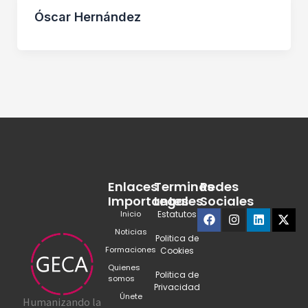
Óscar Hernández
Enlaces
Terminos
Redes
Importantes
Legales
Sociales
Facebook
Instagram
Linkedin
X-
Inicio
Estatutos
twit
Noticias
Politica de
Formaciones
Cookies
Quienes
Politica de
somos
Privacidad
Únete
Humanizando la