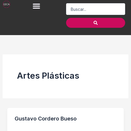
Ir
Search
al
...
contenido
Artes Plásticas
Gustavo Cordero Bueso