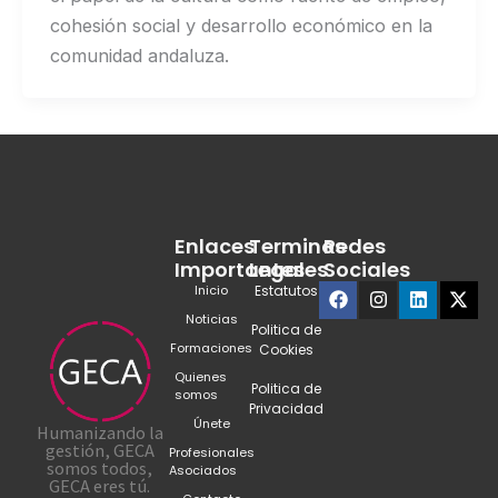
cohesión social y desarrollo económico en la
comunidad andaluza.
Enlaces
Terminos
Redes
Importantes
Legales
Sociales
Facebook
Instagram
Linkedin
X-
Inicio
Estatutos
twit
Noticias
Politica de
Formaciones
Cookies
Quienes
Politica de
somos
Privacidad
Únete
Humanizando la
gestión, GECA
Profesionales
somos todos,
Asociados
GECA eres tú.