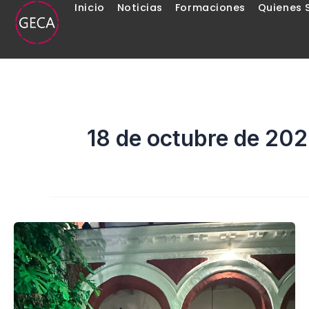
Inicio
Noticias
Formaciones
Quienes
Ir
al
contenido
18 de octubre de 20